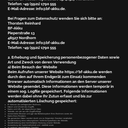
Telefon: +49 (5921) 1790 555
E-Mail-Adresse: info@bf-akku.de.
Bei Fragen zum Datenschutz wenden Sie sich bitte an:
Thorsten Reinhard
BF-Akku
Pieperstraße 13
48527 Nordhorn
E-Mail-Adresse: info@bf-akku.de
Telefon: +49 (5921) 1790 555
2. Erhebung und Speicherung personenbezogener Daten sowie
Art und Zweck von deren Verwendung
a) Beim Besuch der Website
Beim Aufrufen unserer Website https://bf-akku.de werden
durch den auf Ihrem Endgerät zum Einsatz kommenden
Browser automatisch Informationen an den Server unserer
Website gesendet. Diese Informationen werden temporär in
einem sog. Logfile gespeichert. Folgende Informationen
werden dabei ohne Ihr Zutun erfasst und bis zur
automatisierten Löschung gespeichert:
IP-Adresse des anfragenden Rechners,
Datum und Uhrzeit des Zugriffs,
Name und URL der abgerufenen Datei,
Website, von der aus der Zugriff erfolgt
verwendeter Browser und ggf. das Betriebssystem Ihres Rechners sowie der
Name Ihres Providers.
Die genannten Daten werden durch uns zu folgenden Zwecken verarbeitet:
Gewährleistung eines reibungslosen Verbindungsaufbaus der Website,
Gewährleistung einer komfortablen Nutzung unserer Website,
Auswertung der Systemsicherheit und -stabilität sowie
zu weiteren administrativen Zwecken.